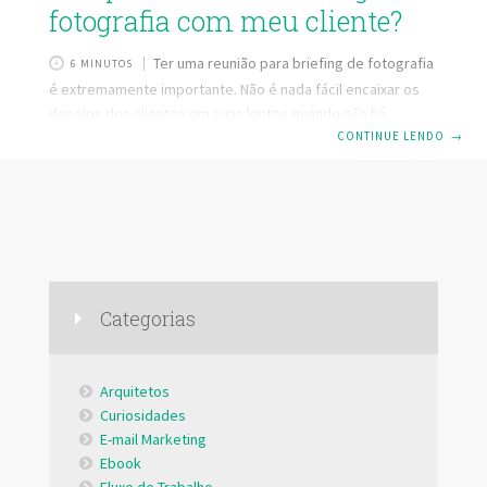
fotografia com meu cliente?
Ter uma reunião para briefing de fotografia
6 MINUTOS
é extremamente importante. Não é nada fácil encaixar os
desejos dos clientes em suas lentes quando não há
nenhum tipo de conversa. Por isso, nesse artigo, você irá
CONTINUE LENDO
→
aprender a fazer um briefing de fotografia com
especificação em cada detalhe, entendendo exatamente o
que é preciso para que o seu cliente saia completamente
satisfeito após a sessão de fotos! No final do artigo você
encontrará um botão para baixar um modelo de Briefing
que nossos parcerios Valwander disponibilizaram para
Categorias
Arquitetos
Curiosidades
E-mail Marketing
Ebook
Fluxo de Trabalho