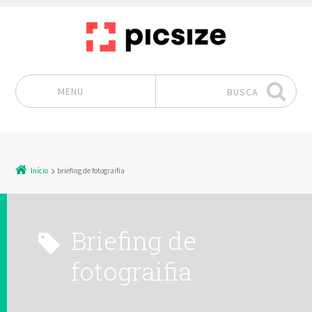
MENU
BUSCA
Pular para o conteúdo
Início
briefing de fotograifia
briefing de
fotograifia