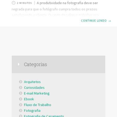
A produtividade na fotografia deve ser
2 MINUTOS
regrada para que o fotógrafo cumpra todos os prazos
satisfazendo o cliente. Quando decidimos trabalhar pro
conta própria, devemos estabelecer uma disciplina para
CONTINUE LENDO
→
que consigamos realizar todas as tarefas diárias. Porém,
este é um desafio que o fotógrafo enfrenta quando
precisa sentar na frente do computador para realizar
edições, pesquisar referências ou até mesmo administrar
o negócio. Pensando nisso, separei neste artigo 6
aplicativos para navegador que me ajudam a aumentar
minha produtividade no dia a
Categorias
Arquitetos
Curiosidades
E-mail Marketing
Ebook
Fluxo de Trabalho
Fotografia
Fotografia de Casamento