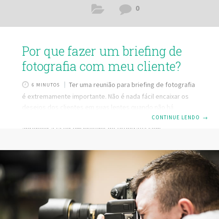
0
Por que fazer um briefing de
fotografia com meu cliente?
Ter uma reunião para briefing de fotografia
6 MINUTOS
é extremamente importante. Não é nada fácil encaixar os
desejos dos clientes em suas lentes quando não há
nenhum tipo de conversa. Por isso, nesse artigo, você irá
CONTINUE LENDO
→
aprender a fazer um briefing de fotografia com
especificação em cada detalhe, entendendo exatamente o
que é preciso para que o seu cliente saia completamente
satisfeito após a sessão de fotos! No final do artigo você
encontrará um botão para baixar um modelo de Briefing
que nossos parcerios Valwander disponibilizaram para