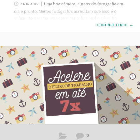
Uma boa câmera, cursos de fotografia em
7 MINUTOS
dia e pronto. Muitos fotógrafos acreditam que isso é o
suficiente para ter uma carreira profissional e séria. No
entanto, já existem recursos que contribuem para que um
CONTINUE LENDO
→
profissional atenda mais clientes e concilie a gestão de
vários trabalhos pós-produção. Dentre eles, o software
para fotógrafos, que vai contribuir muito para isso!
Então,se você é aquele fotógrafo que tem paixão pela sua
profissão e deseja largar tudo para a ter como fonte de
renda principal,
0