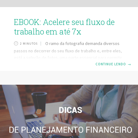
EBOOK: Acelere seu fluxo de
trabalho em até 7x
O ramo da fotografia demanda diversos
2 MINUTOS
passos no decorrer do seu fluxo de trabalho e, entre eles,
está a seleção de fotos, uma parte essencial para permitir
que o fotografo entregue os melhores resultados.
CONTINUE LENDO
→
Compreender todas as fases do fluxo auxilia na entrega do
melhor trabalho possível e não só auxilia no seu nível de
profissionalismo, mas também espalha por sua região a
ideia de uma imagem sólida e eficiente. Para isso, confira
nosso e-book gratuito, que permite que todos os passos
necessários