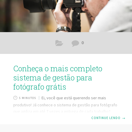
0
Conheça o mais completo
sistema de gestão para
fotógrafo grátis
Ei, você que está querendo ser mais
5 MINUTOS
produtivo! Já conhece o sistema de gestão para fotógrafo
que agiliza em até 7 vezes a entrega de cada trabalho?
Esse é o sistema Galery Pro da Picsize. Ele é um sistema
CONTINUE LENDO
→
que atende a sua demanda do ensaio até a entrega das
fotos e tem uma versão gratuita para você começar a