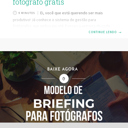
fotógrafo grátis
Ei, você que está querendo ser mais
9 MINUTOS
produtivo! Já conhece o sistema de gestão para
fotógrafos que agiliza em até 7 vezes a entrega de cada
trabalho? Esse é o sistema Galery Pro da Picsize. Ele é um
CONTINUE LENDO
→
sistema que atende a sua demanda do ensaio até a
entrega das fotos e tem uma versão gratuita para você
começar a experimentar agora! Esse sistema vai otimizar o
tempo gasto, porque é uma ferramenta inovadora, feita
exclusivamente para os fotógrafos que precisam se