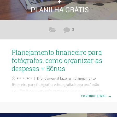
3
Planejamento financeiro para
fotógrafos: como organizar as
despesas + Bônus
É fundamental fazer um planejamento
3 MINUTOS
financeiro para fotógrafos A fotografia é uma profissão
cara. Você paga caro pelo equipamento, seguro, upgrade,
gasta com locomoção e com apetrechos para os ensaios.
CONTINUE LENDO
→
Mesmo que você tenha muitos clientes e uma boa procura,
se não houver um planejamento e controle de gastos você
rapidamente entrará em desgosto com a profissão. Então,