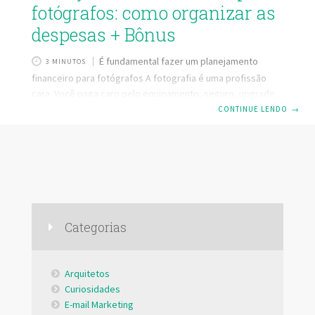
fotógrafos: como organizar as
despesas + Bônus
É fundamental fazer um planejamento
3 MINUTOS
financeiro para fotógrafos A fotografia é uma profissão
cara. Você paga caro pelo equipamento, seguro, upgrade,
gasta com locomoção e com apetrechos para os ensaios.
CONTINUE LENDO
→
Mesmo que você tenha muitos clientes e uma boa procura,
se não houver um planejamento e controle de gastos você
rapidamente entrará em desgosto com a profissão. Então,
veja a seguir nossas dicas de planejamento financeiro para
fotógrafos, e aprenda a faturar mais com o seu trabalho,
calculando seus gastos e criando um
Categorias
Arquitetos
Curiosidades
E-mail Marketing