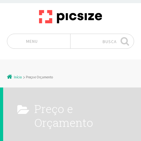
MENU
BUSCA
Pular para o conteúdo
Início
Preço e Orçamento
Preço e
Orçamento