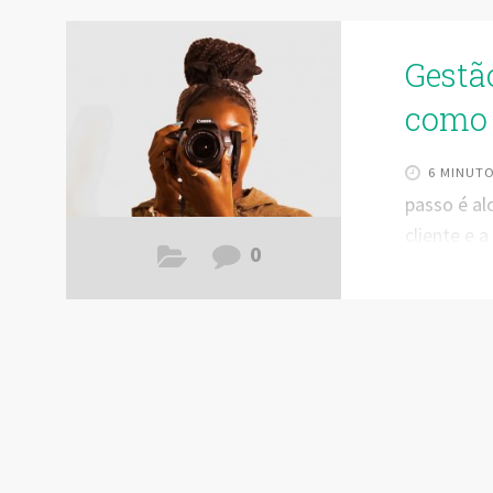
Gestão
como 
6 MINUT
passo é al
cliente e a
0
porque o 
representa
finanças.
do profiss
preparação
aperfeiço
cresciment
fotógrafos