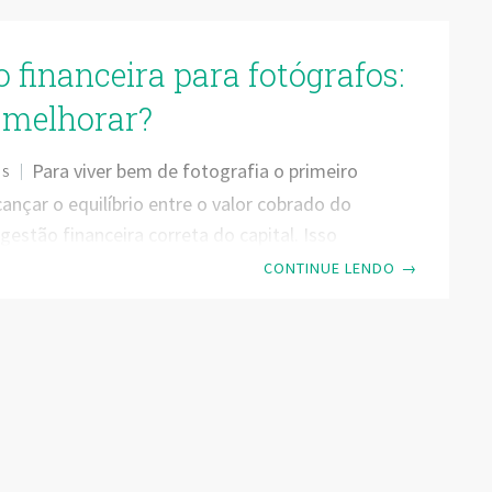
 financeira para fotógrafos:
melhorar?
Para viver bem de fotografia o primeiro
OS
cançar o equilíbrio entre o valor cobrado do
 gestão financeira correta do capital. Isso
fechamento de muitos contratos não
CONTINUE LENDO
→
 sucesso se não houver um bom controle das
 Assim como qualquer empreendedor, o sucesso
ional fotógrafo está relacionado com a
 para gerir o próprio negócio. O
amento como fotógrafo deve acompanhar o
o como gestor. A gestão financeira para
 acarreta em uma série de