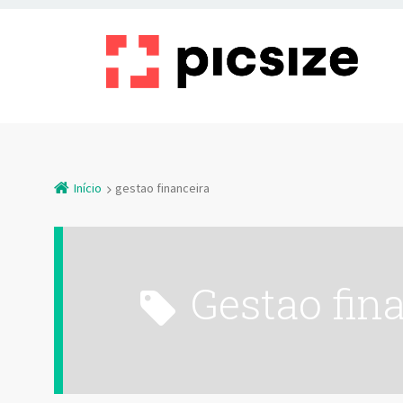
Início
gestao financeira
gestao fin