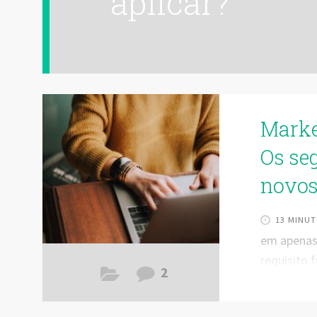
aplicar?
Market
Os se
novos 
13 MINUT
em apenas 
requisito 
2
nos quais,
atentar, c