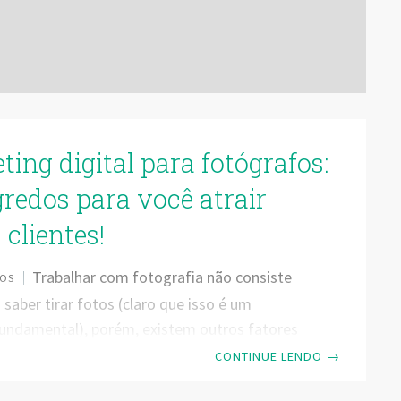
ing digital para fotógrafos:
gredos para você atrair
clientes!
Trabalhar com fotografia não consiste
OS
saber tirar fotos (claro que isso é um
fundamental), porém, existem outros fatores
 você como um bom profissional deve se
CONTINUE LENDO
→
omo por exemplo, o marketing digital para