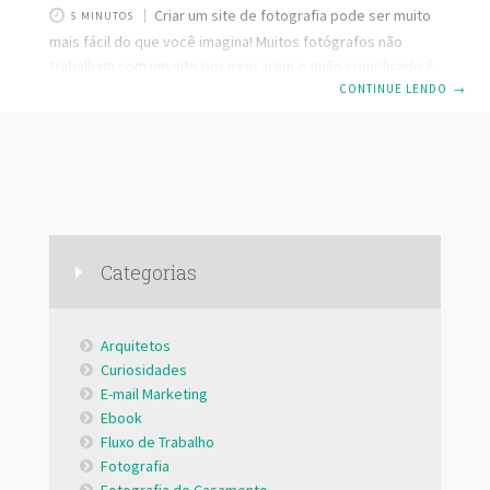
Criar um site de fotografia pode ser muito
5 MINUTOS
mais fácil do que você imagina! Muitos fotógrafos não
trabalham com um site por pensarem o quão complicado é
montar um do zero. Mas não é tão complicado quanto
CONTINUE LENDO
→
ouvimos falar. Hoje você tem vários recursos para construir
um site exatamente como precisa para exibir seu portfólio,
atrair clientes e estar à frente dos seus concorrentes. Sim,
ter um site faz toda a diferença em seu negócio. Quantos
clientes perguntam qual é o endereço
Categorias
Arquitetos
Curiosidades
E-mail Marketing
Ebook
Fluxo de Trabalho
Fotografia
Fotografia de Casamento