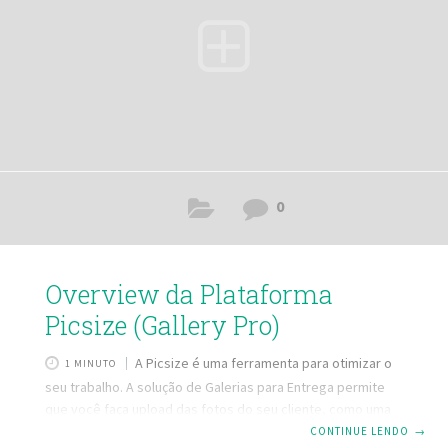
diminuir até 80% e manter
0
Overview da Plataforma
Picsize (Gallery Pro)
A Picsize é uma ferramenta para otimizar o
1 MINUTO
seu trabalho. A solução de Galerias para Entrega permite
que você faça upload das fotos do seu cliente, como uma
galeria online, onde seu cliente recebe um link e tem
CONTINUE LENDO
→