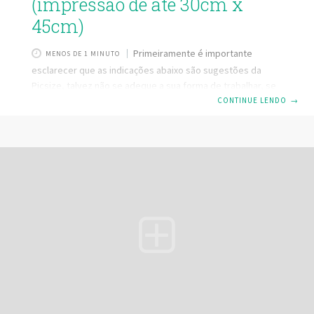
(impressão de até 30cm x
45cm)
Primeiramente é importante
MENOS DE 1 MINUTO
esclarecer que as indicações abaixo são sugestões da
Picsize, talvez não se adeque a sua forma de trabalhar, se
for o caso, compartilhe conosco o porquê, queremos
CONTINUE LENDO
→
muito saber! Sugestão para exportação: Dimensões: 3840px
– a maior aresta, a menor aresta será proporcional
Resolução: 300dpi – é a quantidade de dpi que defini a
qualidade da foto para impressão
Qualidade/Compactação: 95% – Não significa que a sua
foto vai perder qualidade, ela apenas será compactada de
forma que ocupe menos