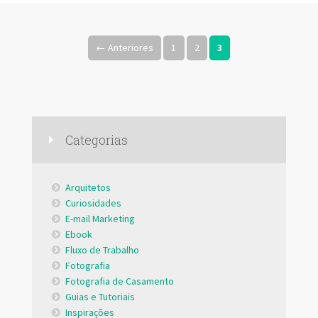
acesso à todas as fotos desta galeria. Ali ele pode fazer
login e até mesmo optar por colocar essa galeria como um
App no celular, para facilitar o acesso futuro. A solução
← Anteriores
1
2
3
de Galerias para Seleção permite que você suba as fotos
do evento gerando um link, assim você pode
Categorias
Arquitetos
Curiosidades
E-mail Marketing
Ebook
Fluxo de Trabalho
Fotografia
Fotografia de Casamento
Guias e Tutoriais
Inspirações