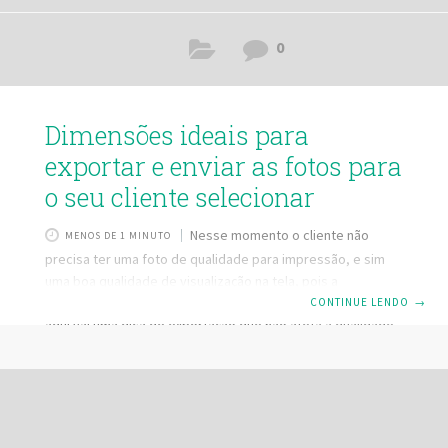
0
Dimensões ideais para
exportar e enviar as fotos para
o seu cliente selecionar
Nesse momento o cliente não
MENOS DE 1 MINUTO
precisa ter uma foto de qualidade para impressão, e sim
uma boa qualidade de visualização na tela, pois a
aprovação será feita de um computador ou celular. Então
CONTINUE LENDO
→
aqui vai uma dica de exportação que não afeta a qualidade
na tela, e também não permite o seu cliente
imprimir/revelar a foto com qualidade: Dimensões: 1170px a
maior aresta. A aresta menor será
proporcionalResolução: 72dpi – garante que não tem
qualidade para impressãoQualidade: 90% (é possível