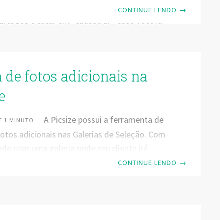
 seleção. Basta preencher os dados dos
CONTINUE LENDO
→
cados e clicar em “cadastrar” Caso você já
izado alguma seleção anteriormente ou já
adastrado, não é necessário se cadastrar
 Basta clicar em “Faça login” como indica a
 de fotos adicionais na
e
A Picsize possui a ferramenta de
 1 MINUTO
otos adicionais nas Galerias de Seleção. Com
ode criar uma galeria onde seu cliente irá
 as fotos que deseja, sendo que você estipula o
CONTINUE LENDO
→
fotos contratadas e qual o valor de cada foto
seu cliente selecionar. O pagamento ocorre
e entre você e seu cliente. Após selecionadas,
acesso aos nomes dos arquivos e a informação