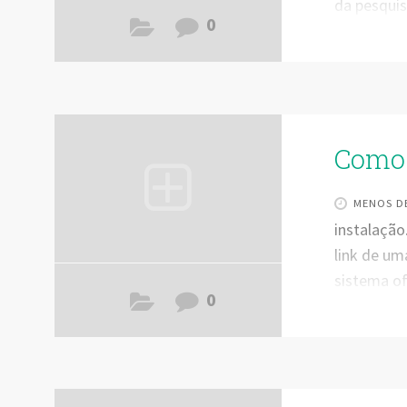
da pesquis
0
basta cola
frisar que
lista das 
não precis
sim uma bo
Como 
MENOS DE
instalação
link de um
sistema of
0
em seu ap
App: O seu
forma super
compartilh