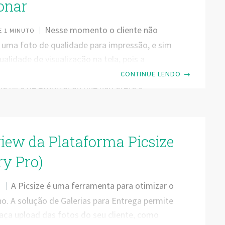
ionar
Nesse momento o cliente não
 1 MINUTO
r uma foto de qualidade para impressão, e sim
alidade de visualização na tela, pois a
será feita de um computador ou celular. Então
CONTINUE LENDO
→
ma dica de exportação que não afeta a
na tela, e também não permite o seu cliente
evelar a foto com
 Dimensões: 1170px a maior aresta. A aresta
iew da Plataforma Picsize
 proporcionalResolução: 72dpi – garante que
ualidade para impressãoQualidade: 90% (é
ry Pro)
iminuir até 80% e manter
A Picsize é uma ferramenta para otimizar o
O
ho. A solução de Galerias para Entrega permite
aça upload das fotos do seu cliente, como