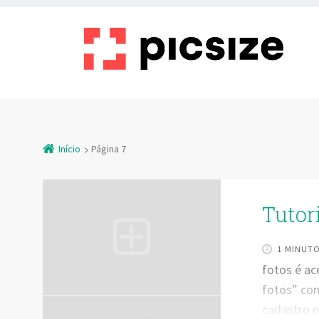
Início
Página 7
Tutori
1 MINUT
fotos é ace
fotos” com
cadastro n